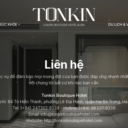
SÚC KHỎE
DU LỊCH &
Liên hệ
ục vụ để đảm bảo mọi mong đợi của bạn được đáp ứng nhanh nhất và
với chúng tôi bất cứ khi nào bạn cần.
Tonkin Boutique Hotel
chỉ: 84 Tô Hiến Thành, phường Lê Đại Hành, quận Hai Bà Trưng, Hà
Tel: (+84) 247.302.9339 - Hotline: (+84) 98.590.9339
Email: info@tonkinboutiquehotel.com
Website: http://tonkinboutiquehotel.com