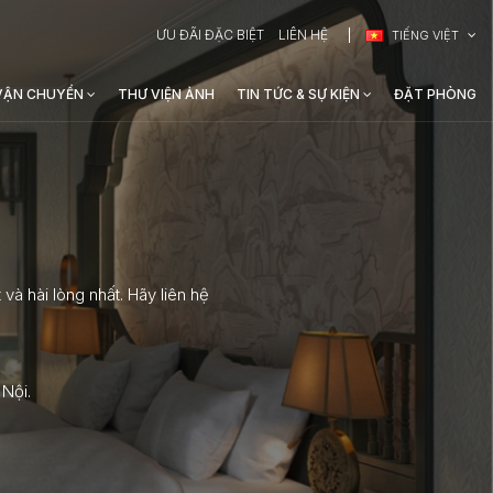
ƯU ĐÃI ĐẶC BIỆT
LIÊN HỆ
TIẾNG VIỆT
 VẬN CHUYỂN
THƯ VIỆN ẢNH
TIN TỨC & SỰ KIỆN
ĐẶT PHÒNG
 hài lòng nhất. Hãy liên hệ
 Nội.