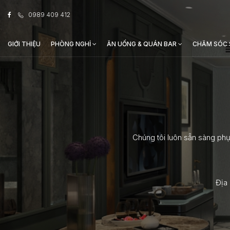
0989 409 412
GIỚI THIỆU
PHÒNG NGHỈ
ĂN UỐNG & QUÁN BAR
CHĂM SÓC 
Chúng tôi luôn sẵn sàng ph
Địa 