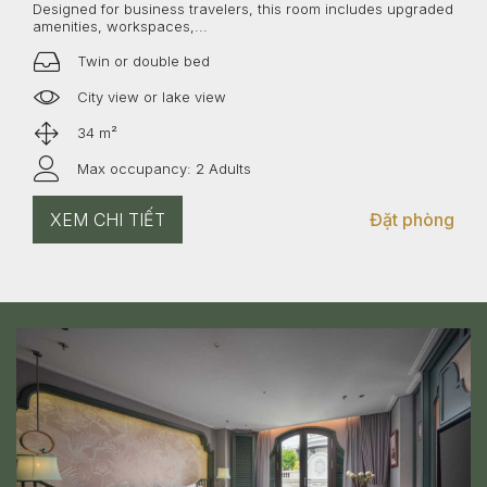
Designed for business travelers, this room includes upgraded
amenities, workspaces,...
Twin or double bed
City view or lake view
34 m²
Max occupancy: 2 Adults
XEM CHI TIẾT
Đặt phòng