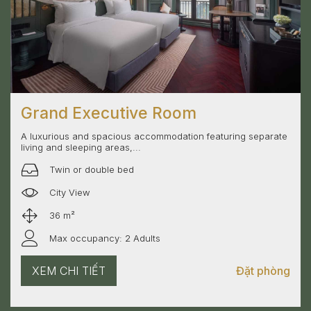
Grand Executive Room
A luxurious and spacious accommodation featuring separate
living and sleeping areas,...
Twin or double bed
City View
36 m²
Max occupancy: 2 Adults
XEM CHI TIẾT
Đặt phòng