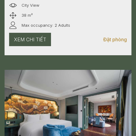
City View
38 m²
Max occupancy: 2 Adults
XEM CHI TIẾT
Đặt phòng