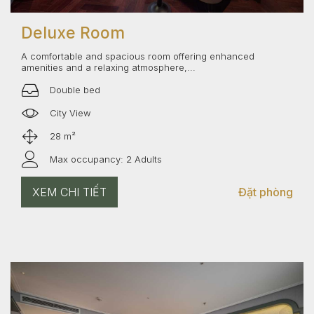
Deluxe Room
A comfortable and spacious room offering enhanced
amenities and a relaxing atmosphere,...
Double bed
City View
28 m²
Max occupancy: 2 Adults
XEM CHI TIẾT
Đặt phòng