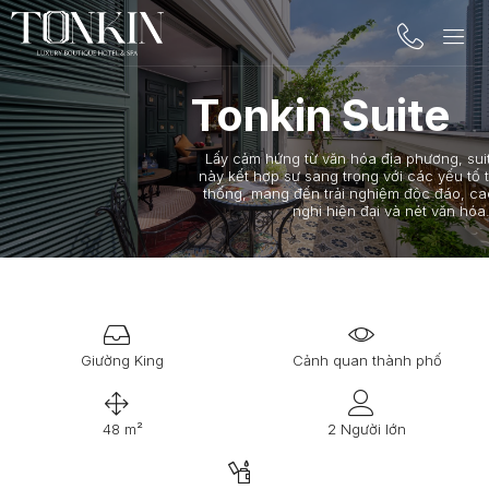
Tonkin Suite
Lấy cảm hứng từ văn hóa địa phương, suit
này kết hợp sự sang trọng với các yếu tố t
thống, mang đến trải nghiệm độc đáo, cao
nghi hiện đại và nét văn hóa
Giường King
Cảnh quan thành phố
48 m²
2 Người lớn