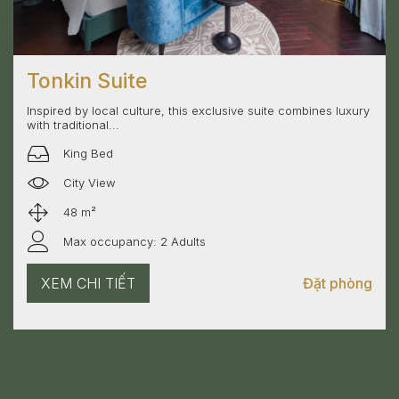
Tonkin Suite
Inspired by local culture, this exclusive suite combines luxury
with traditional...
King Bed
City View
48 m²
Max occupancy: 2 Adults
XEM CHI TIẾT
Đặt phòng